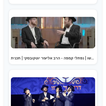
דרשו | נפתלי קמפה - הרב אליעזר יוטקובסקי | תכנית…