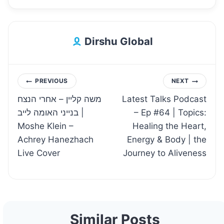
Dirshu Global
Post
PREVIOUS
NEXT
משה קליין – אחרי הנצח
Latest Talks Podcast
navigation
בנייני האומה לייב |
– Ep #64 | Topics:
Moshe Klein –
Healing the Heart,
Achrey Hanezhach
Energy & Body | the
Live Cover
Journey to Aliveness
Similar Posts