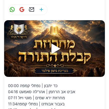
W
G
E
S
h
m
m
h
at
ai
ai
ar
s
l
l
e
A
p
p
00:00 כד יתבון | נפתלי קמפה
04:16 אבינו אב הרחמן | אהר’לה סאמעט
07:11 מחרוזת ירא שמים | מוטי ויזל
11:34בעבור אבותינו | נפתלי קמפה