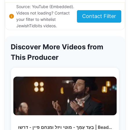
Source: YouTube (Embedded).
Videos not loading? Contact
Contact Filter
your filter to whitelist
JewishTidbits videos.
Discover More Videos from
This Producer
בְעַד עַמֵּךְ - מוטי ויזל ומנחם פיין - דרשו | Bead…