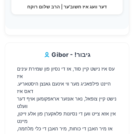
דער וועג איז חשוב'ער | הרב שלום רוקח
Gibor - !גיבור
עס איז נישט קיין סוד, אז די נסיון פון שמירת עינים
איז
היינט פילפאכיג מער ווי אינעם גאנצן היסטאריע.
דאס איז
נישט קיין צופאל, נאר אונזער אראפקומען אויף דער
וועלט
אין אזא צייט ווען די נסיונות פלאקערן פון אלע זייטן,
מיינט
אז מיר האבן די כוחות, מיר האבן די כלי מלחמה,