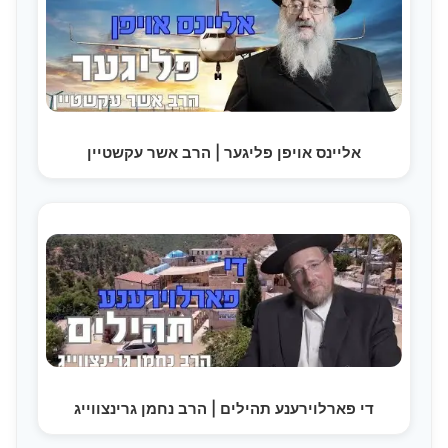
אליינס אויפן פליגער | הרב אשר עקשטיין
די פארלוירענע תהילים | הרב נחמן גרינצווייג