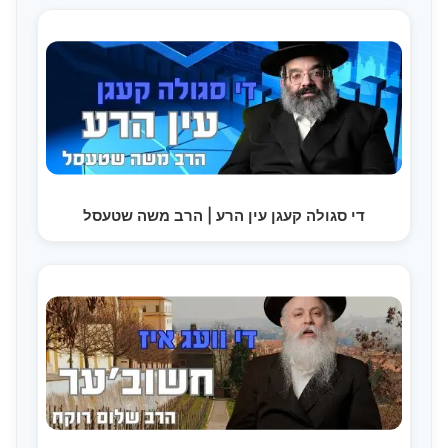
די סגולה קעגן עין הרע | הרב משה שטעסל