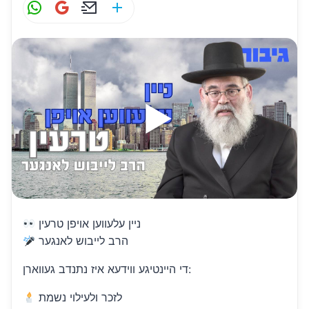
W
G
E
S
h
m
m
h
at
ai
ai
ar
s
l
l
e
A
p
p
ניין עלעווען אויפן טרעין
הרב לייבוש לאנגער
די היינטיגע ווידעא איז נתנדב געווארן:
לזכר ולעילוי נשמת