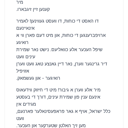
מיר
.קענען זיין זיגבארו
דו האסט די כוחות, דו וועסט געווינען! לאמיר
אינאיינעם
ארויפברענגען די כוחות, און מיט דעם פארן ווי א
רואיגע
שיפל העכער אלע כוואליעס. נישט נאר שמירת
עינים וועט
דיר גרינגער ווערן, נאר דיין גאנצע טאג וועט ווערן
אזויפיל
.רואיגער - און געשמאק
מיר אלע ווערן א גיבור! מיט די חיזוק ווידעאוס
אינעם ענין פון שמירת עינים, דורך די בעסטע
מגידים אין
כלל ישראל, אויף א גאר פראפעסינאלער פארנעם,
וועט
.מען זיך האלטן שטערקער און העכער