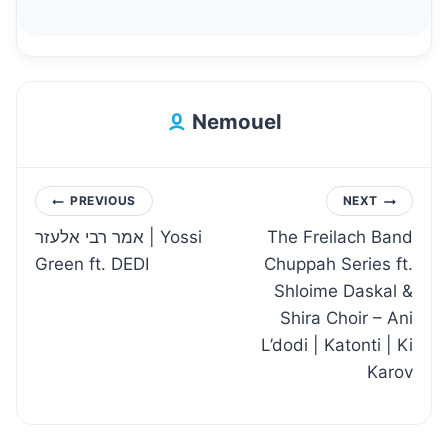
Nemouel
Post
PREVIOUS
NEXT
אמר רבי אלעזר | Yossi
The Freilach Band
navigation
Green ft. DEDI
Chuppah Series ft.
Shloime Daskal &
Shira Choir – Ani
L’dodi | Katonti | Ki
Karov