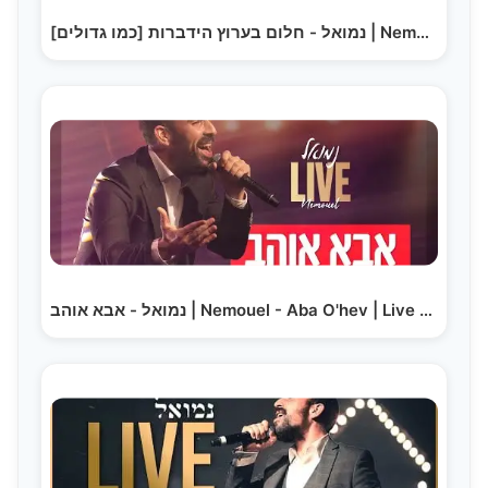
נמואל - חלום בערוץ הידברות [כמו גדולים] | Nemouel -…
נמואל - אבא אוהב | Nemouel - Aba O'hev | Live 2025