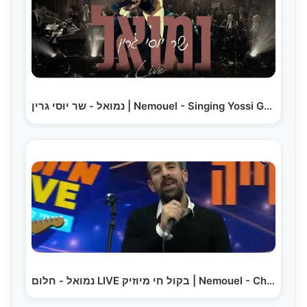
נמואל - שר יוסי גרין | Nemouel - Singing Yossi Green
נמואל - חלום LIVE בקול חי מיוזיק | Nemouel - Chalom…