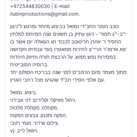
+972544830030 | E-mail:
ilubinproductions@gmail.com.
כוכב הזמר החב”די נמואל בביצוע מיוחד ומרגש ל”ניגון
י”ב-י”ג תמוז” – ניגון עתיק בן תשעים שנה המיוחס למלחין
החסיד ר’ אהרן חריטונוב לכבוד חג הגאולה יום אשר בו
יצא אדמו”ר הריי”צ לחירות ממאסרו בעד עבודתו הקדושה
במסירות נפש ממש, על הרבצת תורה וחיזוק היהדות
ברוסיה הסובייטית.
מתוך מעמד סיום הרמב”ם לפני שנה בבריכת הסולטן יחד
עם אלפי חסידי חב”ד שהגיעו מכל רחבי הארץ.
ביצוע: נמואל.
ניהול מוזיקלי וקלידים: דני אבידני.
מקהלה: מקהלת מלכות.
הפקה ותכנון: צבעים הפקות.
צילום שידור: נעמי רטבי.
vj: ויזואל לייב.