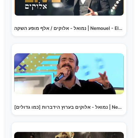
נמואל - אלוקים / אלף מופע השקה | Nemouel - Elokim /…
נמואל - אלוקים בערוץ הידברות [כמו גדולים] | Nemouel…