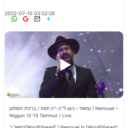
2022-07-10 03:52:56
W
G
E
S
h
m
m
h
at
ai
ai
ar
s
l
l
e
A
p
p
נמואל – ניגון לי”ב-י”ג תמוז / בריכת הסולטן | Nemouel –
Niggun 12-13 Tammuz / Live.
נמואל ב[WordFiltered] | Nemouel In [WordFiltered]: