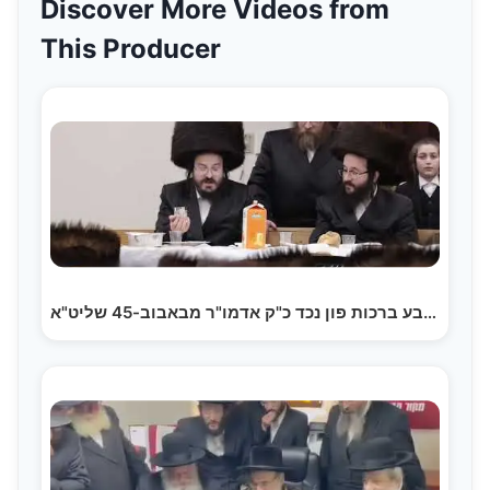
Discover More Videos from
This Producer
שמחת השבע ברכות פון נכד כ"ק אדמו"ר מבאבוב-45 שליט"א