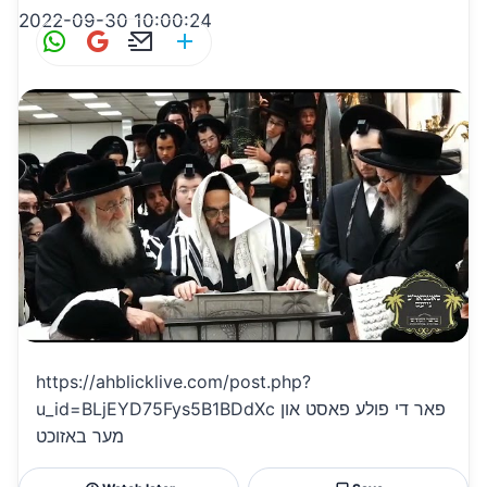
2022-09-30 10:00:24
W
G
E
S
h
m
m
h
at
ai
ai
ar
s
l
l
e
A
p
p
https://ahblicklive.com/post.php?
u_id=BLjEYD75Fys5B1BDdXc פאר די פולע פאסט און
מער באזוכט