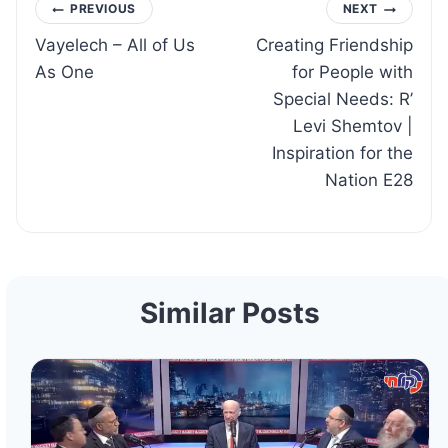
Post
PREVIOUS
NEXT
Vayelech – All of Us
Creating Friendship
navigation
As One
for People with
Special Needs: R’
Levi Shemtov |
Inspiration for the
Nation E28
Similar Posts