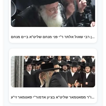
הגאון רבי שאול אלתר ר"י פני מנחם שליט"א ביים מנחם…
כ"ק אדמו"ר מסאטמאר שליט"א בציון אדמור"י סאטמאר זי"ע