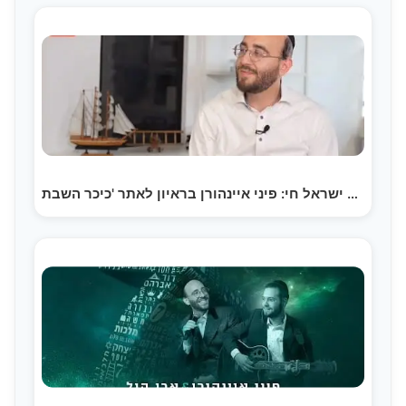
עם ישראל חי: פיני איינהורן בראיון לאתר 'כיכר השבת'…