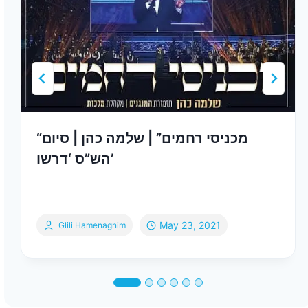
“מכניסי רחמים” | שלמה כהן | סיום
הש”ס ‘דרשו’
May 23, 2021
Glili Hamenagnim