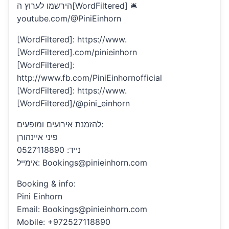
הירשמו לערוץ ה[WordFiltered] 🛎
youtube.com/@PiniEinhorn
[WordFiltered]: https://www.
[WordFiltered].com/pinieinhorn
[WordFiltered]:
http://www.fb.com/PiniEinhornofficial
[WordFiltered]: https://www.
[WordFiltered]/@pini_einhorn
להזמנת אירועים ומופעים:
פיני איינהורן
נייד: 0527118890
אימייל: Bookings@pinieinhorn.com
Booking & info:
Pini Einhorn
Email: Bookings@pinieinhorn.com
Mobile: +972527118890