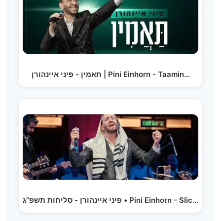
תאמין - פיני איינהורן | Pini Einhorn - Taamin…
פיני איינהורן - סליחות תשפ"ג • Pini Einhorn - Slichot 2023