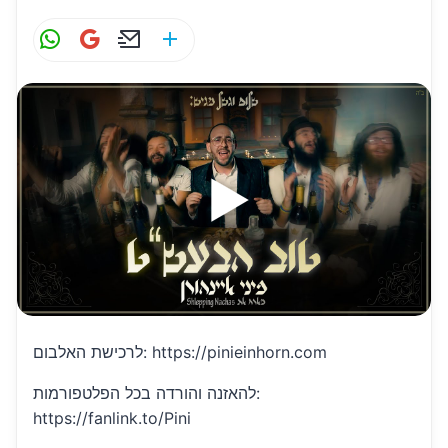
W
G
E
S
h
m
m
h
at
ai
ai
ar
s
l
l
e
A
p
p
לרכישת האלבום: https://pinieinhorn.com
להאזנה והורדה בכל הפלטפורמות:
https://fanlink.to/Pini