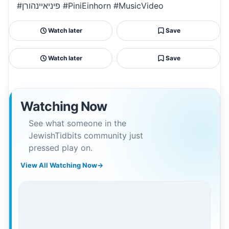
#פיניאיינהורן #PiniEinhorn #MusicVideo
Watch later
Save
Watch later
Save
Watching Now
See what someone in the
JewishTidbits community just
pressed play on.
View All Watching Now
→