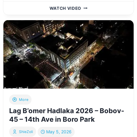
GEDOLEI
WATCH VIDEO
YISROEL
VISIT
BRAZIL
FOR
KEREN
OLAM
HATORAH
|
מסע
גדולי
ישראל
ב’ברזיל
עבור
קרן
More
עולם
Lag B’omer Hadlaka 2026 – Bobov-
התורה
45 – 14th Ave in Boro Park
May 5, 2026
ShieZoli