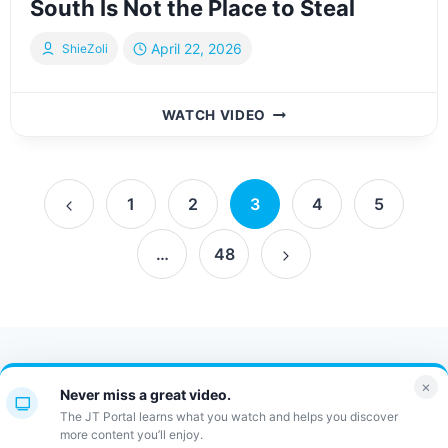
South Is Not the Place to Steal
April 22, 2026
ShieZoli
BP
WATCH VIDEO
SHOMRIM
PRESENTS:
BROOKLYN
Page
SOUTH
1
2
3
4
5
IS
Previous
navigation
NOT
…
48
Page
THE
Next
PLACE
TO
Page
STEAL
Contact Us
FAQ
Bulletin
×
Never miss a great video.
JT Portal
The JT Portal learns what you watch and helps you discover
more content you’ll enjoy.