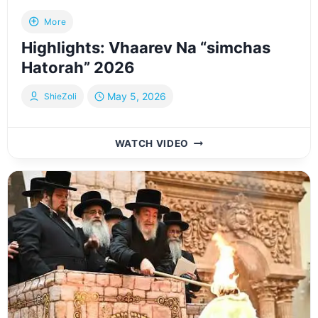
ל”ג
More
בעומר
Highlights: Vhaarev Na “simchas
פ”ו
Hatorah” 2026
May 5, 2026
ShieZoli
HIGHLIGHTS:
WATCH VIDEO
VHAAREV
NA
“SIMCHAS
HATORAH”
2026