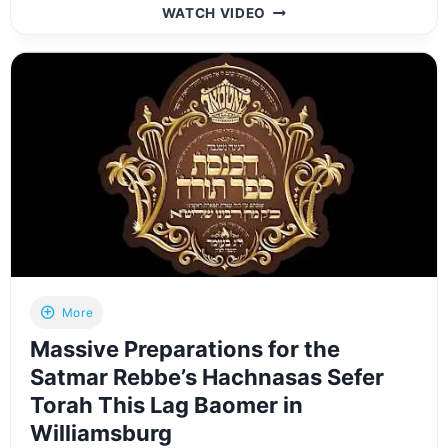
שידור
WATCH VIDEO
חי
מההדלקה
המרכזית
–
אדמו”ר
מבאיאן
–
מירון
|
LIVE
REPLAY:
BOYANER
REBBE
LAG
More
BA’OMER
Massive Preparations for the
HADLUKAH
–
Satmar Rebbe’s Hachnasas Sefer
MERON
Torah This Lag Baomer in
Williamsburg