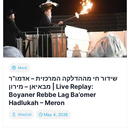
האדמו”ר
מתולדות
אברהם
יצחק
|
LIVE
REPLAY
TOLDOS
AVROHOM
YITZCHOK
HADLUKAH
More
שידור חי מההדלקה המרכזית – אדמו”ר
מבאיאן – מירון | Live Replay:
Boyaner Rebbe Lag Ba’omer
Hadlukah – Meron
May 4, 2026
ShieZoli