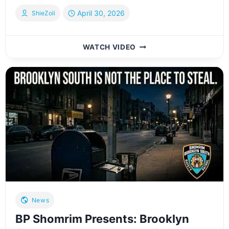
April 30, 2026
ShieZoli
MASSIVE
WATCH VIDEO
PREPARATIONS
FOR
THE
SATMAR
REBBE’S
HACHNASAS
SEFER
TORAH
THIS
LAG
BAOMER
IN
WILLIAMSBURG
News
BP Shomrim Presents: Brooklyn