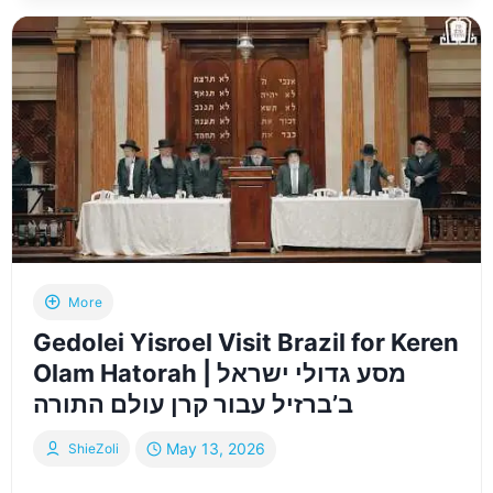
|
תלמידי
ת”ת
ברכת
יעקב
–
ישראל
סוסנה
|
HAMALACH:
ISRAEL
SOSNA
&
More
ORCHESTRA
Gedolei Yisroel Visit Brazil for Keren
Olam Hatorah | מסע גדולי ישראל
ב’ברזיל עבור קרן עולם התורה
May 13, 2026
ShieZoli