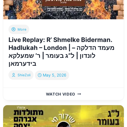
HADLUKAH
–
LAG
BAOMER
2026
More
Live Replay: R’ Shmelke Biderman.
Hadlukah – London | מעמד הדלקה –
לונדון | ל”ג בעומר | ר’ שמעלקא
בידערמאן
May 5, 2026
ShieZoli
LIVE
WATCH VIDEO
REPLAY:
R’
SHMELKE
BIDERMAN.
HADLUKAH