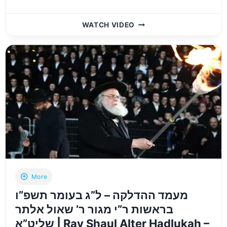
LAG
WATCH VIDEO
B’OMER
HADLAKA
2026
–
BOBOV-
45
–
14TH
AVE
IN
BORO
PARK
More
מעמד ההדלקה – ל”ג בעומר תשפ”ו
בראשות ר”י מגור ר’ שאול אלתר
שליט”א | Rav Shaul Alter Hadlukah –