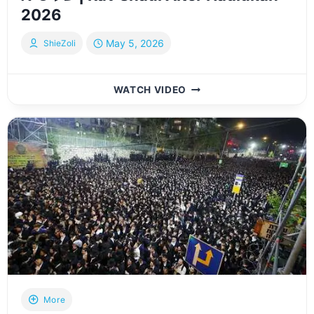
2026
May 5, 2026
ShieZoli
מעמד
WATCH VIDEO
ההדלקה
–
ל”ג
בעומר
תשפ”ו
בראשות
ר”י
מגור
ר’
שאול
אלתר
שליט”א
|
RAV
More
SHAUL