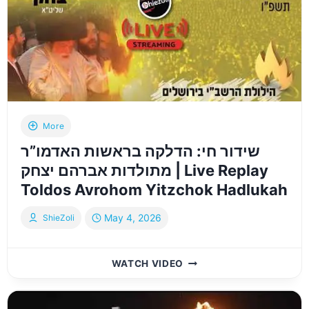
–
LONDON
|
מעמד
הדלקה
–
לונדון
|
ל”ג
More
בעומר
שידור חי: הדלקה בראשות האדמו”ר
|
ר’
מתולדות אברהם יצחק | Live Replay
שמעלקא
Toldos Avrohom Yitzchok Hadlukah
בידערמאן
May 4, 2026
ShieZoli
שידור
WATCH VIDEO
חי:
הדלקה
בראשות