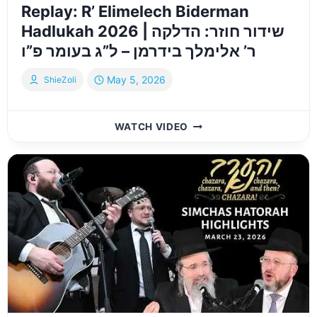
Replay: R’ Elimelech Biderman
ALTER
HADLUKAH
Hadlukah 2026 | שידור חוזר: הדלקה
–
ר’ אלימלך בידרמן – ל”ג בעומר פ”ו
2026
May 5, 2026
ShieZoli
REPLAY:
WATCH VIDEO
R’
ELIMELECH
BIDERMAN
HADLUKAH
2026
|
שידור
חוזר:
הדלקה
ר’
אלימלך
בידרמן
–