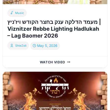
Music
מעמד הדלקה ענק בחצר הקודש ויז’ניץ |
Viznitzer Rebbe Lighting Hadlukah
– Lag Baomer 2026
May 5, 2026
ShieZoli
מעמד
WATCH VIDEO
הדלקה
ענק
בחצר
הקודש
ויז’ניץ
|
VIZNITZER
REBBE
LIGHTING