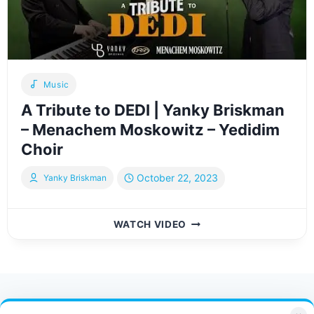
&
YEDIDIM
CHOIR
|
יענקי
בריסקמן
Music
ידידים
A Tribute to DEDI | Yanky Briskman
ירוחם
ווייס
– Menachem Moskowitz – Yedidim
Choir
October 22, 2023
Yanky Briskman
A
WATCH VIDEO
TRIBUTE
TO
DEDI
|
YANKY
Contact Us
FAQ
Bulletin
BRISKMAN