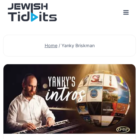
Skip
to
content
Home
/
Yanky Briskman