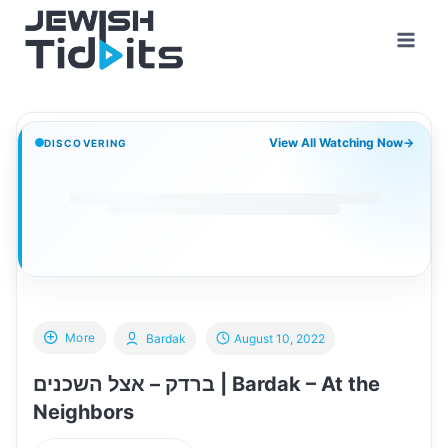
Skip
to
content
View All Watching Now
→
DISCOVERING
More
Bardak
August 10, 2022
ברדק – אצל השכנים | Bardak – At the
Neighbors