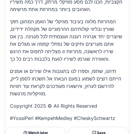
הקצביות, הכנו לכם מסע מוזיקלי מרתק, דרך כמה משיריו
האהובים ביותר במחרוזת אחת מרשימה.
המחרוזת מלווה בעיבוד מוזיקלי של האמן המחונן חזקי
שוורץ ובליווי קולותיהם ההרמוניים של מקהלת ידידים,
שיוצרים יחד אנרגיה רעננה ועוצמתית לכל מנגינה. בין אם
אתם מעריצים ותיקים של נפתלי קמפה או מגלים את
שיריו לראשונה, מחרוזת זו מצליחה לתפוס את הרגש
והאווירה שגרמו לשיריו לגעת בלבבות רבים כל כך.
תיהנו, שתפו, וספרו לנו בתגובות אילו שירים או אמנים
הייתם רוצים לשמוע בפעם הבאה! אל תשכחו לסמן לייק,
להירשם לערוץ, והישארו מעודכנים לקראת עוד חוויות
מוזיקליות מרגשות.
Copyright 2025 ©️ All Rights Reserved
#YossiPerl #KempehMedley #CheskySchwartz
Watch later
Save