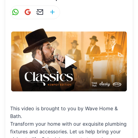
W
G
E
S
h
m
m
h
at
ai
ai
ar
s
l
l
e
A
p
p
This video is brought to you by Wave Home &
Bath.
Transform your home with our exquisite plumbing
fixtures and accessories. Let us help bring your