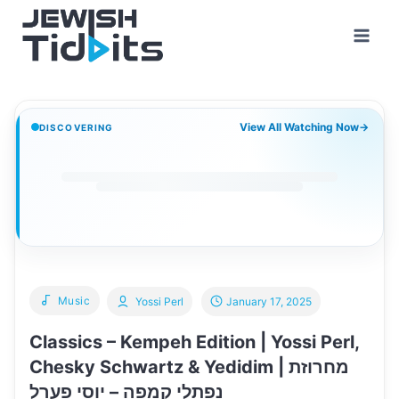
Skip
to
content
View All Watching Now
→
DISCOVERING
Music
Yossi Perl
January 17, 2025
Classics – Kempeh Edition | Yossi Perl,
Chesky Schwartz & Yedidim | מחרוזת
נפתלי קמפה – יוסי פערל