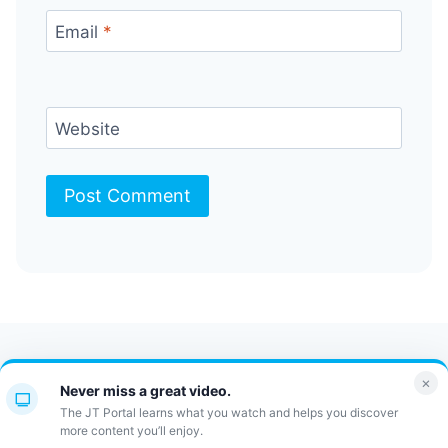
Email
*
Website
Contact Us
FAQ
Bulletin
×
Never miss a great video.
JT Portal
The JT Portal learns what you watch and helps you discover
more content you’ll enjoy.