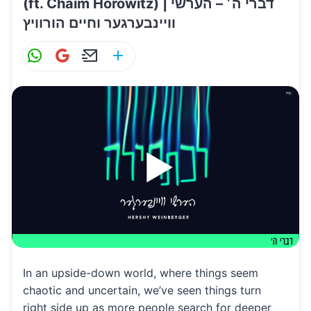
(ft. Chaim Horowitz) | דברי ה׳ – הערשי
וויינבערגער וחיים הורוויץ
W
G
E
S
h
m
m
h
at
ai
ai
ar
s
l
l
e
A
p
p
In an upside-down world, where things seem
chaotic and uncertain, we’ve seen things turn
right side up as more people search for deeper