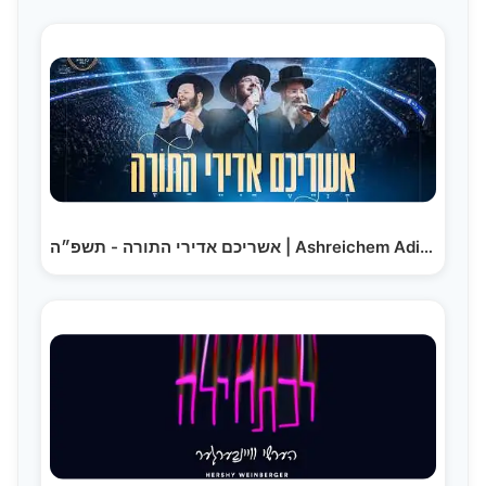
אשריכם אדירי התורה - תשפ״ה | Ashreichem Adirei…