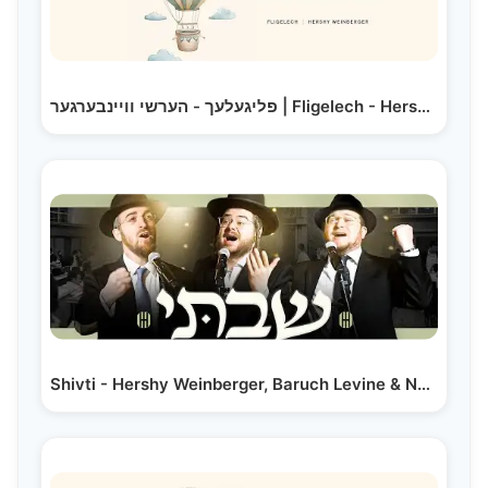
פליגעלעך - הערשי וויינבערגער | Fligelech - Hershy Weinberger
Shivti - Hershy Weinberger, Baruch Levine & Naftali…