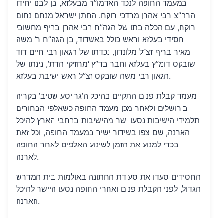
במעמד החופה לנכד האדמו”ר מבעלזא, בן לבנו יחידו
הרה”צ רבי אהרן מרדכי רוקח. החתן ישראל מנחם נחום
רוקח, עם הכלה בתו של הגה”ח רבי אהרן בריף מחשובי
חסידי בעלזא וראש כולל באשדוד, בן הגה”ח ר’ משה
מאיר בריף זצ”ל מלונדון, נכדתו של הגאון רבי חיים דוד
שובקס דומ”ץ בעלזא וחבר בד”ץ ‘מחזיקי הדת’, נינתו של
הגאון רבי משה שובקס זצ”ל ראש ישיבת בעלזא.
מעמד קבלת פנים התקיים בהיכל ה’גרויסע שטיב’ בקריה
בירושלים ולאחר מכן מעמד החופה כשאלפי הבחורים
תלמידי הישיבות נסעו ישר מהישיבות ברחבי הארץ להיכל
הארנה, שם צפו בשידור ישיר במעמד החופה, וכל זאת
בכדי למנוע את הזמן לשינוע האלפים לאחר החופה
לארנה.
החסידים סעדו את סעודת החתונה באולמות בית המדרש
הגדול, לפני הקבלת פנים ואחרי החופה נסעו היישר להיכל
הארנה.