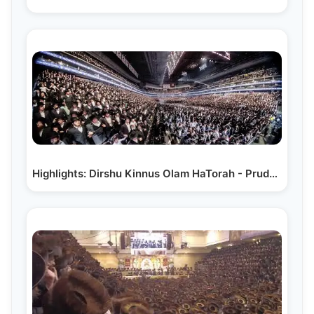
Highlights: Dirshu Kinnus Olam HaTorah - Prudential…