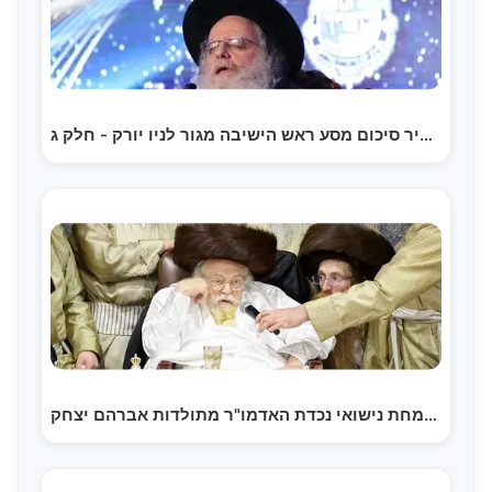
תקציר סיכום מסע ראש הישיבה מגור לניו יורק - חלק ג |…
שמחת נישואי נכדת האדמו"ר מתולדות אברהם יצחק |…