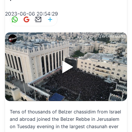
2023-06-06 20:54:29
W
G
E
S
h
m
m
h
at
ai
ai
ar
s
l
l
e
A
p
p
Tens of thousands of Belzer chassidim from Israel
and abroad joined the Belzer Rebbe in Jerusalem
on Tuesday evening in the largest chasunah ever