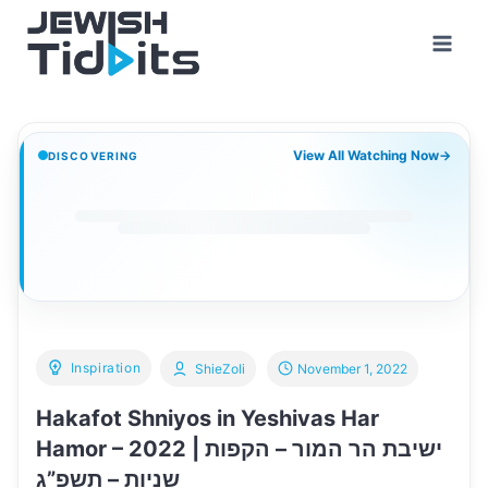
Skip
to
content
View All Watching Now
→
DISCOVERING
Inspiration
ShieZoli
November 1, 2022
Hakafot Shniyos in Yeshivas Har
Hamor – 2022 | ישיבת הר המור – הקפות
שניות – תשפ”ג