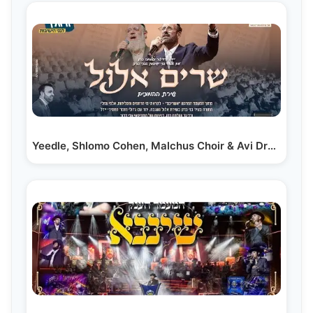
Yeedle, Shlomo Cohen, Malchus Choir & Avi Dror - Elul Songs