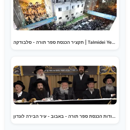
תקציר הכנסת ספר תורה - סלבודקה | Talmidei Yeshivas…
סעודות הכנסת ספר תורה - באבוב - עיר הבירה לונדון |…