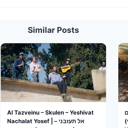
Similar Posts
Al Tazveinu – Skulen – Yeshivat
ם
(י
Nachalat Yosef | אל תעזבני –