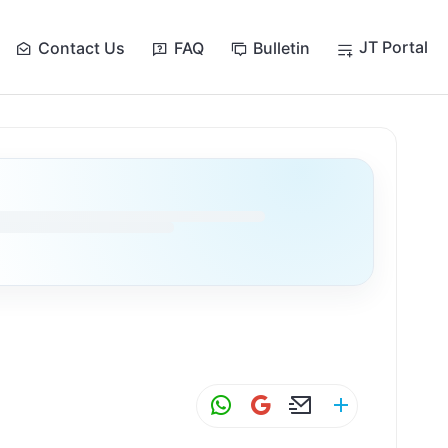
JT Portal
Contact Us
FAQ
Bulletin
W
G
E
S
h
m
m
h