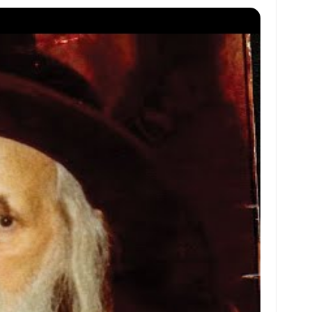
at
ai
ai
ar
s
l
l
e
A
p
p