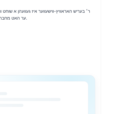
ר׳ בעריש האראוויץ-ווישעווער איז געוועהן א שוחט .
ער האט מחבר געוועהן די פאלגנדע צוויי ניגונים פאר סאטמר, וואס ווערן וואכנטליך ליבליך געזינגען איבער שבת ביי אידן ארום די וועלט.