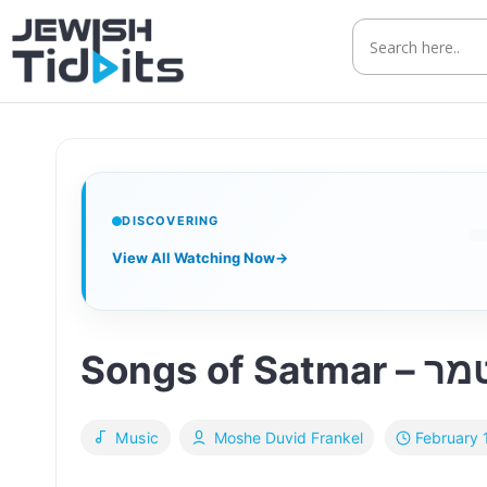
Skip
to
content
DISCOVERING
View All Watching Now
→
Songs of
February 
Music
Moshe Duvid Frankel