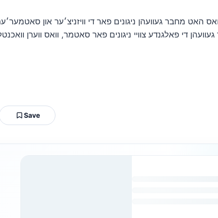
וואס האט מחבר געוועהן ניגונים פאר די וויזניצ׳ער און סאטמער׳ער
Save