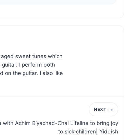
in aged sweet tunes which
 guitar. I perform both
on the guitar. I also like
NEXT
on with Achim B’yachad-Chai Lifeline to bring joy
to sick children| Yiddish