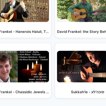
Frankel - Hanerois Haluli, The Flickering…
David Frankel: the Story Be
Frankel - Chassidic Jewels (Album player)
Sukkah'le - סוכה'לע