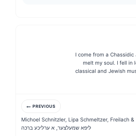
I come from a Chassidic 
melt my soul. I fell i
classical and Jewish musi
Post
PREVIOUS
navigation
Michoel Schnitzler, Lipa Schmeltzer, Freilach & Lev Choir|ר
ליפא שמעלצער, א ערליכע ברכה