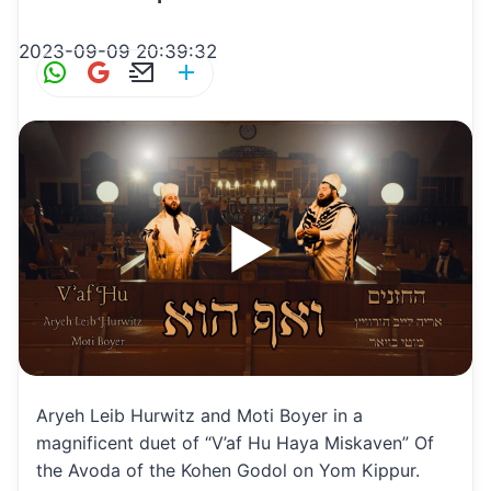
2023-09-09 20:39:32
W
G
E
S
h
m
m
h
at
ai
ai
ar
s
l
l
e
A
p
p
Aryeh Leib Hurwitz and Moti Boyer in a
magnificent duet of “V’af Hu Haya Miskaven” Of
the Avoda of the Kohen Godol on Yom Kippur.