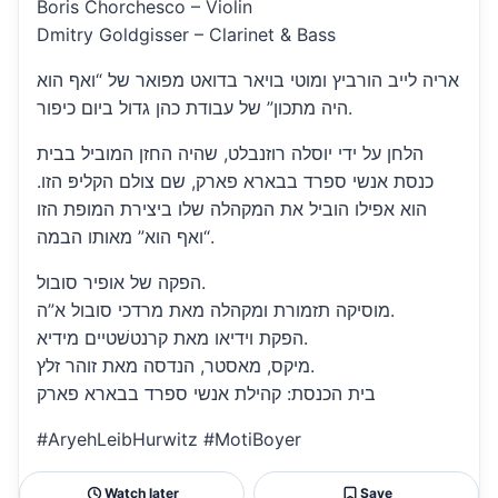
Boris Chorchesco – Violin
Dmitry Goldgisser – Clarinet & Bass
אריה לייב הורביץ ומוטי בויאר בדואט מפואר של “ואף הוא
היה מתכון” של עבודת כהן גדול ביום כיפור.
הלחן על ידי יוסלה רוזנבלט, שהיה החזן המוביל בבית
כנסת אנשי ספרד בבארא פארק, שם צולם הקליפּ הזו.
הוא אפילו הוביל את המקהלה שלו ביצירת המופת הזו
“ואף הוא” מאותו הבמה.
הפקה של אופיר סובול.
מוסיקה תזמורת ומקהלה מאת מרדכי סובול א”ה.
הפקת וידיאו מאת קרנטשׁטיים מידיא.
מיקס, מאסטר, הנדסה מאת זוהר זלץ.
בית הכנסת: קהילת אנשי ספרד בבארא פארק
#AryehLeibHurwitz #MotiBoyer
Watch later
Save