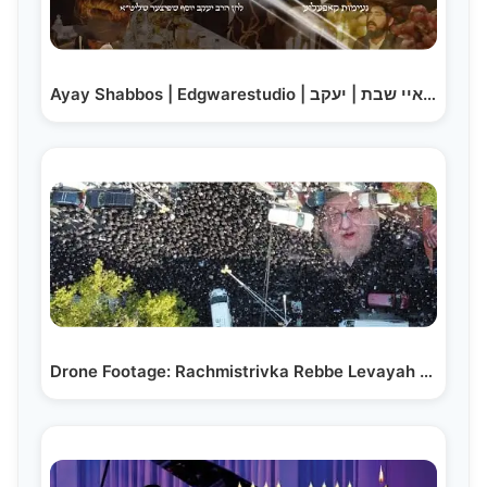
Ayay Shabbos | Edgwarestudio | איי איי שבת | יעקב…
Drone Footage: Rachmistrivka Rebbe Levayah - BP,…