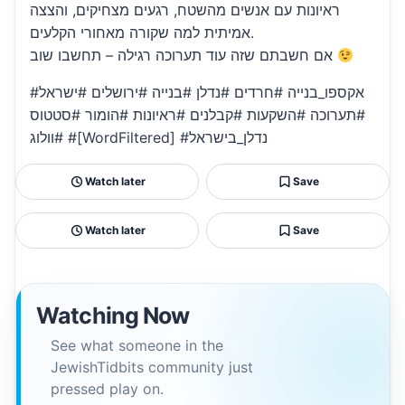
ראיונות עם אנשים מהשטח, רגעים מצחיקים, והצצה
אמיתית למה שקורה מאחורי הקלעים.
אם חשבתם שזה עוד תערוכה רגילה – תחשבו שוב
#אקספו_בנייה #חרדים #נדלן #בנייה #ירושלים #ישראל
#תערוכה #השקעות #קבלנים #ראיונות #הומור #סטטוס
#וולוג #[WordFiltered] #נדלן_בישראל
Watch later
Save
Watch later
Save
Watching Now
See what someone in the
JewishTidbits community just
pressed play on.