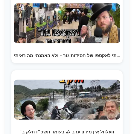
נכנסתי לאקספו של חסידות גור - ולא האמנתי מה ראיתי |…
וועלוול אין מירון ערב לג בעומר תשפ״ו חלק ב׳