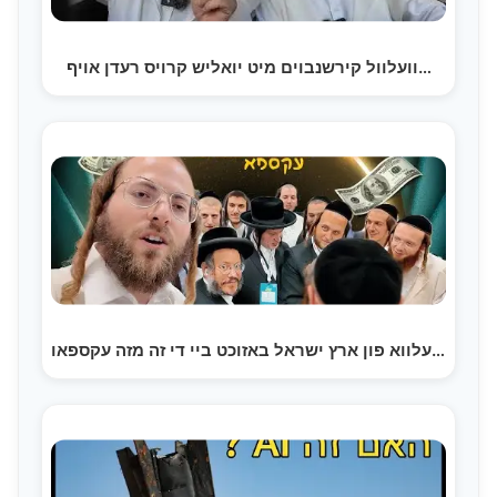
וועלוול קירשנבוים מיט יואליש קרויס רעדן אויף…
וועלווא פון ארץ ישראל באזוכט ביי די זה מזה עקספאו…