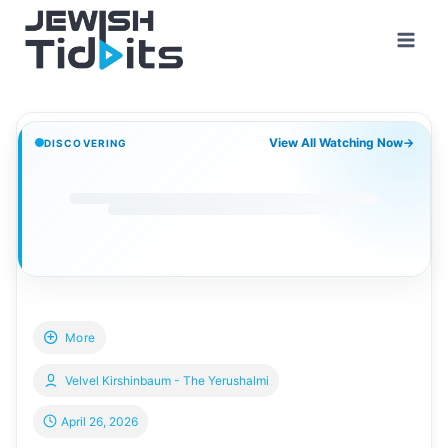
Skip
to
content
View All Watching Now
→
DISCOVERING
More
Velvel Kirshinbaum - The Yerushalmi
April 26, 2026