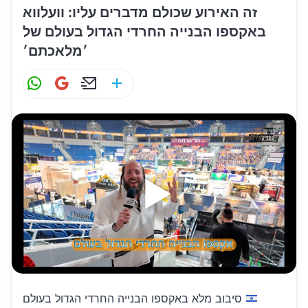
זה האירוע שכולם מדברים עליו: וועלווא
באקספו הבנייה החרדי הגדול בעולם של
׳מלאכתם׳
W
G
E
S
h
m
m
h
at
ai
ai
ar
s
l
l
e
A
p
p
סיבוב מלא באקספו הבנייה החרדי הגדול בעולם