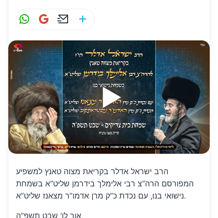
W
G
E
S
h
m
m
h
at
ai
ai
ar
s
l
l
e
A
p
p
הרב ישראל אדלר בקריאת מצוה טאנץ למשפיע
המפורסם הרה”צ רבי אלימלך בידרמן שליט”א בשמחת
נישואי בנו, עם נכדת כ”ק מרן אדמו”ר מצאנז שליט”א.
אור לו’ שבט תשפ”ה