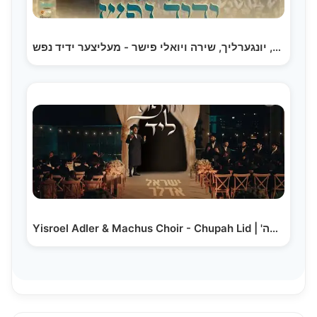
ישראל אדלר, יונגערליך, שירה ויואלי פישר - מעליצער ידיד נפש
Yisroel Adler & Machus Choir - Chupah Lid | 'חופה…