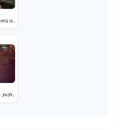
והאר עיננו בתורתך' - ר' ישראל מאיר פרידברג | Vhaer…
דאנקען – מקהלת מלכות, יעקב דסקל, בנצי קלצקין, יענקי…