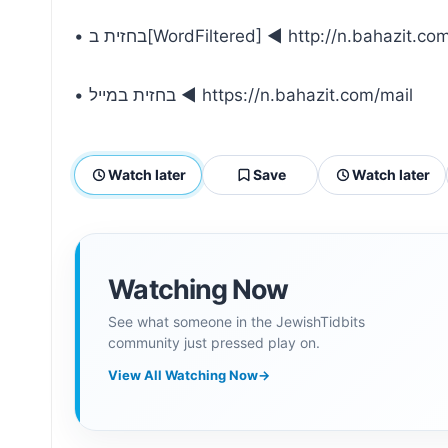
• בחזית ב[WordFiltered] ◄ http://n.bahazit.
• בחזית במייל ◄ https://n.bahazit.com/mail
Watch later
Save
Watch later
Watching Now
See what someone in the JewishTidbits
community just pressed play on.
View All Watching Now
→