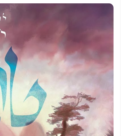
at
ai
ai
ar
s
l
l
e
A
p
p