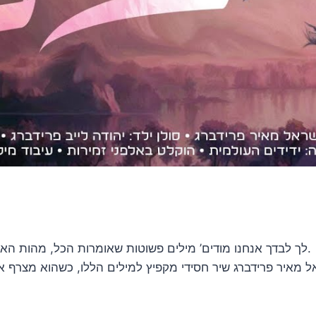
‘לך לבדך אנחנו מודים’ מילים פשוטות שאומרות הכל, מהות האדם בעולם, להודות להשי”ת שהוא ‘טוב ומטיב’ על הכל.
ראל מאיר פרידברג שיר חסידי מקפיץ למילים הללו, כשהוא מצרף 