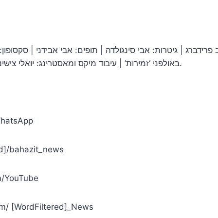
ב פרידברג | גיטרות: אבי סינגולדה | תופים: אבי אבידני | סקסופו
באולפני ‘זמירות’ | עיבוד מיקס ומאסטרינג: יואלי צישינסקי | ניו מדיה: בחזית | תודה רבה מיוחדת לדוד קליגר.
m/N-WhatsApp
tered]/bahazit_news
.com/YouTube
it.com/ [WordFiltered]_News