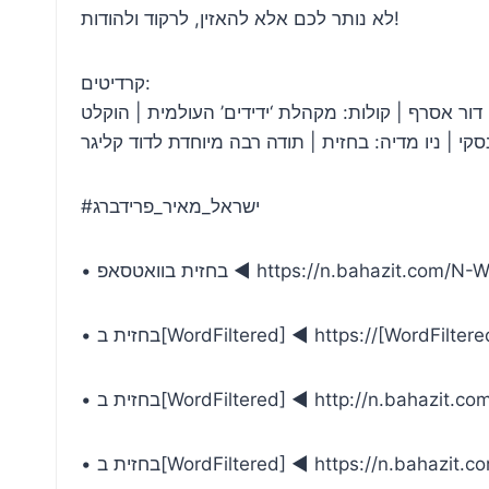
לא נותר לכם אלא להאזין, לרקוד ולהודות!
קרדיטים:
ן: דור אסרף | קולות: מקהלת ‘ידידים’ העולמית | הוקלט
#ישראל_מאיר_פרידברג
• בחזית בוואטסאפ ◄ https://n.bahazit.co
• בחזית ב[WordFiltered] ◄ https://[WordFil
• בחזית ב[WordFiltered] ◄ http://n.bahazit
• בחזית ב[WordFiltered] ◄ https://n.bahaz