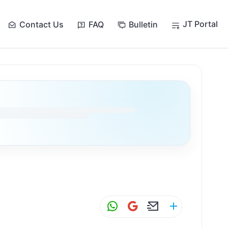
JT Portal
Contact Us
FAQ
Bulletin
W
G
E
S
h
m
m
h