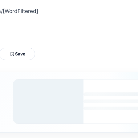
com/[WordFiltered]
Save