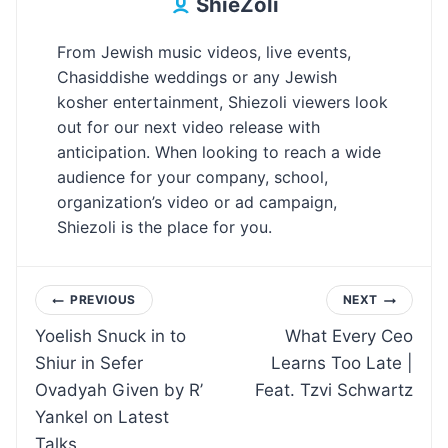
ShieZoli
From Jewish music videos, live events,
Chasiddishe weddings or any Jewish
kosher entertainment, Shiezoli viewers look
out for our next video release with
anticipation. When looking to reach a wide
audience for your company, school,
organization’s video or ad campaign,
Shiezoli is the place for you.
Post
PREVIOUS
NEXT
Yoelish Snuck in to
What Every Ceo
navigation
Shiur in Sefer
Learns Too Late |
Ovadyah Given by R’
Feat. Tzvi Schwartz
Yankel on Latest
Talks