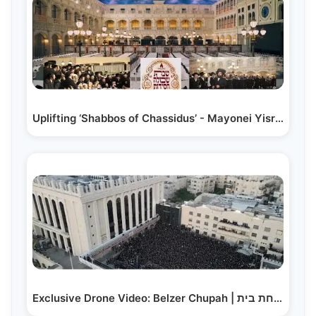
Uplifting ‘Shabbos of Chassidus’ - Mayonei Yisroel |…
Exclusive Drone Video: Belzer Chupah | שמחת בית…