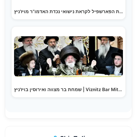
שמחת הפארשפיל לקראת נישואי נכדת האדמו”ר מויז’ניץ |…
שמחת בר מצווה ואירוסין בויז'ניץ | Viznitz Bar Mitzvah