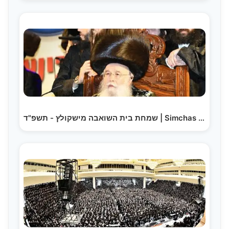
שמחת בית השואבה מישקולץ - תשפ"ד | Simchas Beis…