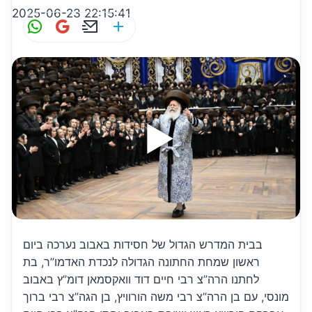
2025-06-23 22:15:41
W
G
E
S
h
m
m
h
at
ai
ai
ar
s
l
l
e
A
p
p
בבית המדרש הגדול של חסידות באבוב נערכה ביום
ראשון שמחת החתונה הגדולה לנכדת האדמו”ר, בת
לחתנו הרה”צ רבי חיים דוד וואקסמאן דומ”ץ באבוב
מונסי, עם בן הרה”צ רבי משה הורוויץ, בן הגה”צ רבי ברוך