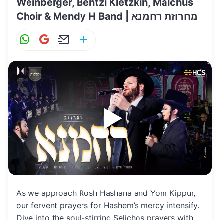
Weinberger, Bentzi Kletzkin, Malchus
Choir & Mendy H Band | מחרוזת רחמנא
W
G
E
S
h
m
m
h
at
ai
ai
ar
s
l
l
e
A
p
p
As we approach Rosh Hashana and Yom Kippur,
our fervent prayers for Hashem’s mercy intensify.
Dive into the soul-stirring Selichos prayers with