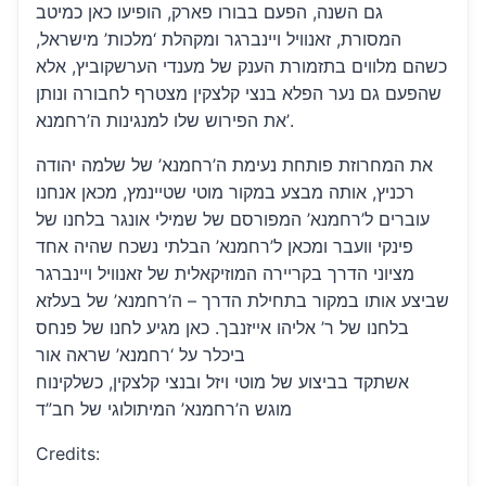
גם השנה, הפעם בבורו פארק, הופיעו כאן כמיטב
המסורת, זאנוויל ויינברגר ומקהלת ‘מלכות’ מישראל,
כשהם מלווים בתזמורת הענק של מענדי הערשקוביץ, אלא
שהפעם גם נער הפלא בנצי קלצקין מצטרף לחבורה ונותן
את הפירוש שלו למנגינות ה’רחמנא’.
את המחרוזת פותחת נעימת ה’רחמנא’ של שלמה יהודה
רכניץ, אותה מבצע במקור מוטי שטיינמץ, מכאן אנחנו
עוברים ל’רחמנא’ המפורסם של שמילי אונגר בלחנו של
פינקי וועבר ומכאן ל’רחמנא’ הבלתי נשכח שהיה אחד
מציוני הדרך בקריירה המוזיקאלית של זאנוויל ויינברגר
שביצע אותו במקור בתחילת הדרך – ה’רחמנא’ של בעלזא
בלחנו של ר’ אליהו אייזנבך. כאן מגיע לחנו של פנחס
ביכלר על ‘רחמנא’ שראה אור
אשתקד בביצוע של מוטי ויזל ובנצי קלצקין, כשלקינוח
מוגש ה’רחמנא’ המיתולוגי של חב”ד
Credits: