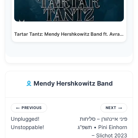
Tartar Tantz: Mendy Hershkowitz Band ft. Avraham…
Mendy Hershkowitz Band
Post
PREVIOUS
NEXT
Unplugged!
פיני איינהורן – סליחות
navigation
Unstoppable!
תשפ”ג • Pini Einhorn
– Slichot 2023