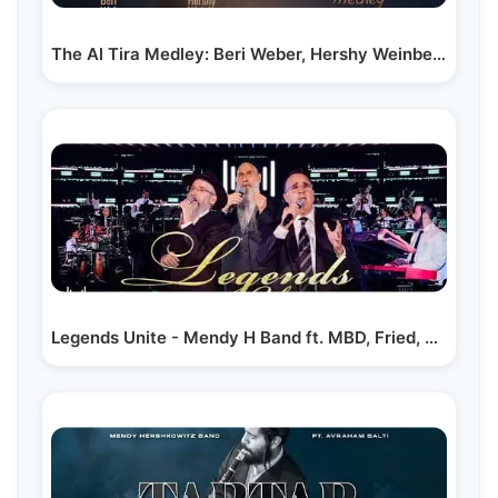
The Al Tira Medley: Beri Weber, Hershy Weinberger &…
Legends Unite - Mendy H Band ft. MBD, Fried, Shwekey…