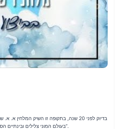
בדיוק לפני 20 שנה, בתקופה זו השיק המלחין
בעולם המוני צלילים ובינתיים הספיק א. א. שטרן להשיק אלבום נוסף בשם “ת.ת.א. סלה” וסינגלים נוספים, בין הבולטים שבהם “הדף היומי” ו”שש מצוות”.