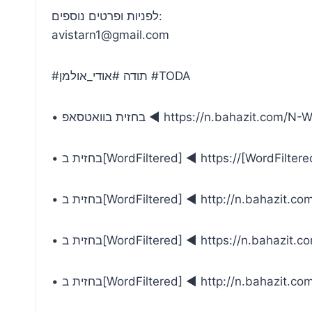
לפניות ופרטים נוספים:
avistarn1@gmail.com
#תודה #אודי_אולמן #TODA
טסאפ ◄ https://n.bahazit.com/N-WhatsApp
WordFiltered] ◄ https://[WordFiltered]/bah
WordFiltered] ◄ http://n.bahazit.com/YouTu
WordFiltered] ◄ https://n.bahazit.com/ [W
WordFiltered] ◄ http://n.bahazit.com/[Word]