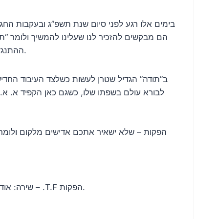
הם מבקשים להזכיר לנו שעלינו להמשיך ולומר “ת
ההתנגדות העזה לכל דבר שבקדושה, וכשאנו אומרים “תודה” על כל הקורה איתנו יום יום אנו מפגינים אמונה שאכן הכל לטובה.
ב”תודה” הגדיל שטרן לעשות כשלצד העיבוד החדיש 
שירה: אודי אולמן | מילים ולחן: א. א. שטרן | עיבוד: ג’ף הורוביץ | גיטרות: אבי סינגולדה | קליפ טיפוגרפי ועיצוב גרפי: תרצה פישמן – .T.F הפקות.