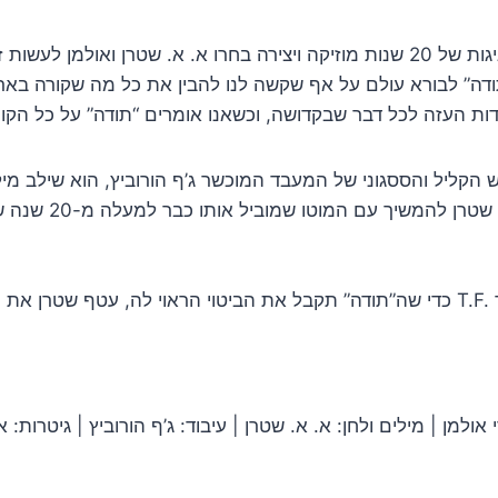
בימים אלו רגע לפני סיום שנת תשפ”ג ובעקבות החגיגות של 20 שנות מוזיקה ויצירה ב
ודה” לבורא עולם על אף שקשה לנו להבין את כל מה שקורה בארץ
הקליל והססגוני של המעבד המוכשר ג’ף הורוביץ, הוא שילב מיל
לבורא עולם בשפת
כדי שה”תודה” תקבל את הביטוי הראוי לה, עטף שטרן את ההפקה הזו בקליפ טיפוגרפי 