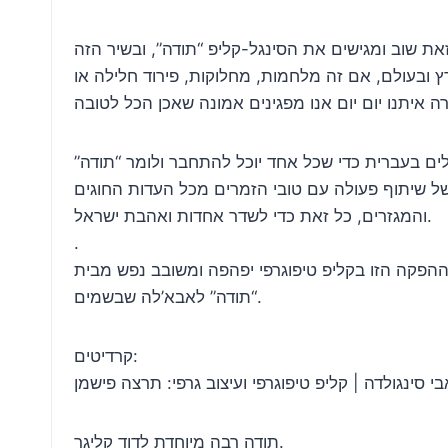
חרו א. א. שטרן ואולמן לעשות זאת שוב ומגישים את הסינגל-קליפ “תודה”, ובשיר הזה
 ובעולם, אם זה מלחמות, מחלוקות, פירוד חלילה או
ים בעברית כדי שכל אחד יוכל להתחבר ולומר “תודה”
ו שלו, כשגם כאן הקפיד א. א. שטרן להמשיך עם המוטו שמוביל אותו כבר למעלה מ-20 שנה של שיתוף פעולה עם טובי הזמרים מכל העדות החוגים
והמגזרים, כל זאת כדי לשדר אחדות ואהבת ישראל.
.
יפהפה ומשובב נפש מבית T.F. הפקות – שלא ישאיר אתכם אדישים מלקום ולומר
“תודה” לאבא’לה שבשמים.
קרדיטים:
תודה רבה מיוחדת לדוד קליגר.