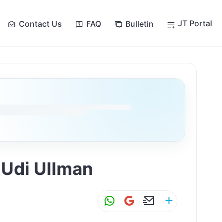
JT Portal
Contact Us
FAQ
Bulletin
תודה – אודי אולמן שר מלחניו של א. א
W
G
E
S
h
m
m
h