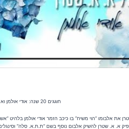
חוגגים 20 שנה: אודי אולמן וא. א. שטרן בקליפ טיפוגרפי יפהפה לסינגל “תודה” • צפו
 א. א. שטרן את אלבומו “הוי משיח” בו כיכב הזמר אודי אולמן בלהיט “