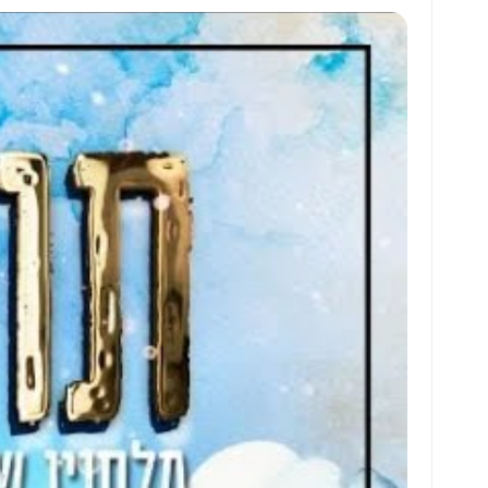
at
ai
ai
ar
s
l
l
e
A
p
p