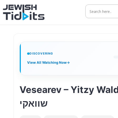
Skip
to
content
DISCOVERING
View All Watching Now
→
Vesearev – Yitzy Waldner Yaakov 
שוואקי