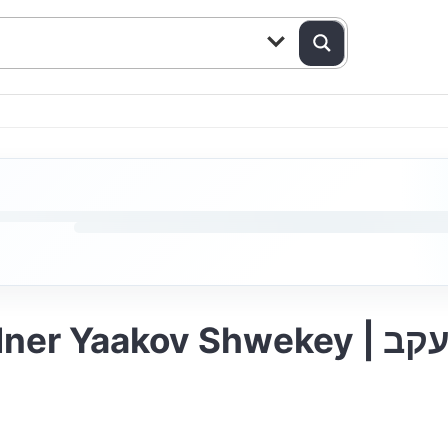
Shwekey | ותערב – איצי וולדנר יעקב