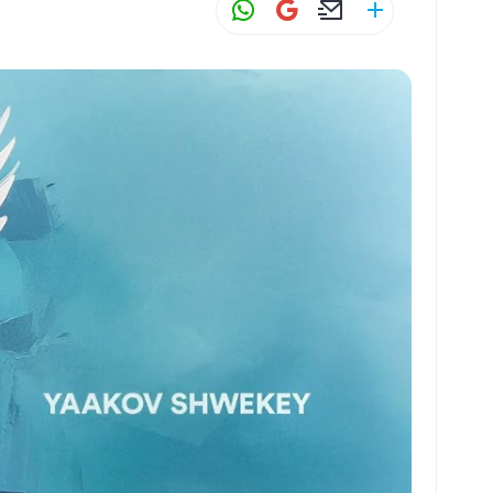
W
G
E
S
h
m
m
h
at
ai
ai
ar
s
l
l
e
A
p
p