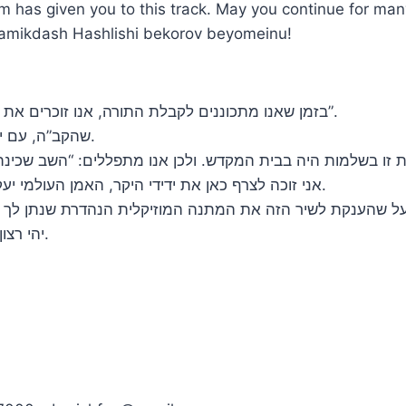
m has given you to this track. May you continue for many
Hamikdash Hashlishi bekorov beyomeinu!
בזמן שאנו מתכוננים לקבלת התורה, אנו זוכרים את דברי חז”ל: “קודשא בריך הוא, ישראל ואורייתא חד הוא”.
שהקב”ה, עם ישראל, והתורה, כולם אחד, קשורים יחד קשר בל יינתק.
אני זוכה לצרף כאן את ידידי היקר, האמן העולמי יעקב שוואקי, שהולך איתי כבר שנים רבות במסע משותף.
יהי רצון שנזכה בקרוב לשיר ולרקוד יחד בבית המקדש השלישי.