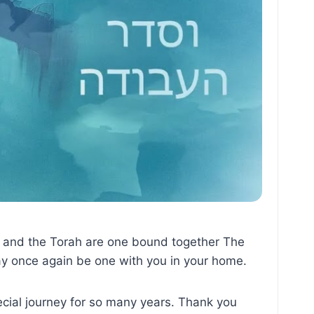
t oneness was the Bais Hamikdash and so we ask השב שכינתך לציון so we may once again be one with you in your home.
cial journey for so many years. Thank you