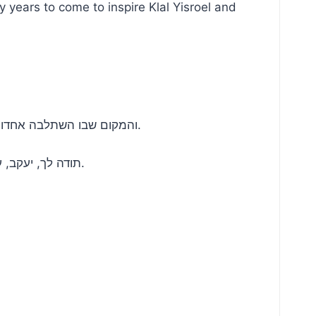
 years to come to inspire Klal Yisroel and
והמקום שבו השתלבה אחדות זו בשלמות היה בבית המקדש. ולכן אנו מתפללים: “השב שכינתך לציון”, כדי שנזכה שוב להיות מאוחדים איתך בביתך.
תודה לך, יעקב, על שהענקת לשיר הזה את המתנה המוזיקלית הנהדרת שנתן לך הקב”ה, מי ייתן ותמשיך להעניק לעולם עוד שנים רבות.