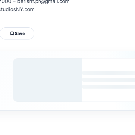
17000 – berishf.pr@gmail.com
erStudiosNY.com
Save