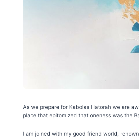
As we prepare for Kabolas Hatorah we are aware that קב״ה ישראל וארייתא חד הוא, Hashem, His nation, and the Torah are 
I am joined with my good friend world, renown