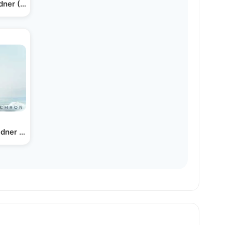
Yitzy Waldner (Cover Series)
dner & Yechiel Schron |…