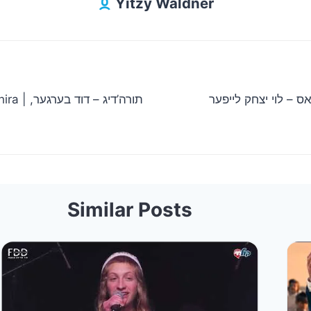
Yitzy Waldner
ה גראס – לוי יצחק לייפער
תורה’די,
Similar Posts