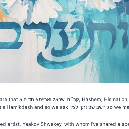
one bound together The
place that epitomized tha
ed artist, Yaakov Shwekey, with whom I’ve shared a spe