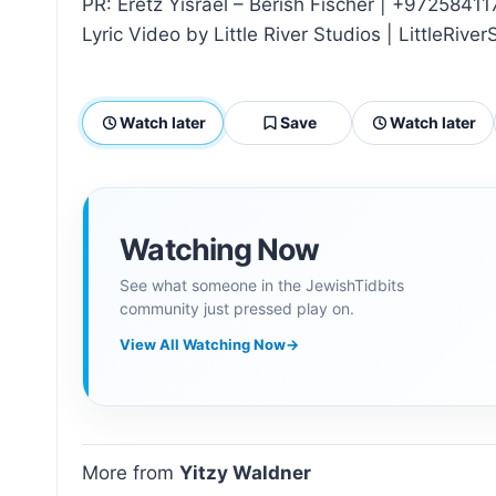
PR: Eretz Yisrael – Berish Fischer | +9725841
Lyric Video by Little River Studios | LittleRiv
Watch later
Save
Watch later
Watching Now
See what someone in the JewishTidbits
community just pressed play on.
View All Watching Now
→
More from
Yitzy Waldner