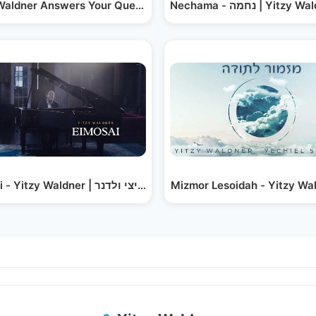
Waldner Answers Your Questions! (Exclusive Q&A)
Yabasha Sheli - Yitzy Waldner and Itzik Dadya | יבשה…
Nechama - נחמה | 
chiel Schron
Eimosai - Yitzy Waldner | אימתי - איצי ולדנר
Mizmor Lesoidah - Yitzy Wal