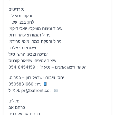
קרדיטים:
הפקה: נטע לוין
לחן: בנצי שטיין
עיבוד וניצוח מוזיקלי: יואלי דיקמן
ניהול תזמורת: עויזר דרוק
ניהול והפקת במה: מוטי פרידמן
צילום: נתי אלבר
עריכה וצבע: הרשי סגל
עיצוב עטיפה: שניאור קורטס
הפקה וייצוג אמנים – נטע לוין: 054-8454159
יחסי ציבור: ישראל רוזן – בפרונט
נייד: 0505831660
אימייל: pr@bafront.co.il
מילים:
כרחם אב
כרחם אב על בנים