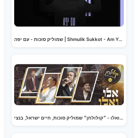
שמוליק סוכות - עם יפה | Shmulik Sukkot - Am Yafe
אלו ואלו - ״קולולחן״ שמוליק סוכות, חיים ישראל, בנצי…