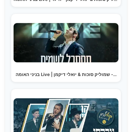
בניני האומה Live | שמוליק סוכות & יואלי דיקמן -…