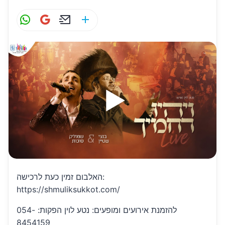
W
G
E
S
h
m
m
h
at
ai
ai
ar
s
l
l
e
A
p
p
האלבום זמין כעת לרכישה:
https://shmuliksukkot.com/
להזמנת אירועים ומופעים: נטע לוין הפקות: 054-
8454159