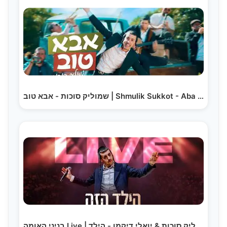
שמוליק סוכות - אבא טוב | Shmulik Sukkot - Aba Tov
בניני האומה Live | שמוליק סוכות & יואלי דיקמן - הילד…