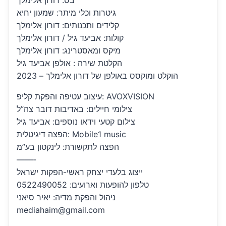
בס: דורון אלימלך
גיטרות וכלי מיתר: שמעון יחיא
קלידים ותכנותים: דורון אלימלך
קולות: אביעד גיל / דורון אלימלך
מיקס ומאסטרינג: דורון אלימלך
הקלטת שירה : אולפן אביעד גיל
הוקלט ומוקסס באולפן של דורון אלימלך – 2023
עיצוב עטיפה והפקת קליפ: AVOXVISION
צילומי חיילים: באדיבות דובר צה”ל
צילום קטעי וידאו נוספים: אביעד גיל
הפצה דיגיטלית: Mobile1 music
הפצה לתקשורת: לינקטון בע”מ
——-
ייצוג בלעדי יצחק ראשי-הפקות ישראל
טלפון להופעות וארועים: 0522490052
ניהול והפקת מדיה: יאיר סיאני
mediahaim@gmail.com