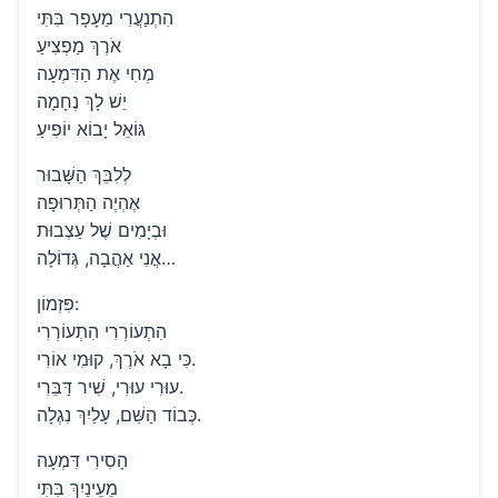
הִתְנַעֲרִי מֵעָפָר בִּתִּי
אֹרֶךְ מַפְצִיעַ
מְחִי אֶת הַדִּמְעָה
יֵשׁ לָךְ נֶחָמָה
גּוֹאֵל יָבוֹא יוֹפִיעַ
לְלִבֵּךְ הַשָּׁבוּר
אֶהְיֶה הַתְּרוּפָה
וּבְיָמִים שֶׁל עַצְבוּת
אֲנִי אַהֲבָה, גְּדוֹלָה…
פִּזְמוֹן:
הִתְעוֹרְרִי הִתְעוֹרְרִי
כִּי בָא אֹרֶךְ, קוּמִי אוֹרִי.
עוּרִי עוּרִי, שִׁיר דַּבֵּרִי.
כְּבוֹד הַשֵּׁם, עָלַיִךְ נִגְלָה.
הָסִירִי דִּמְעָה
מֵעֵינַיִךְ בִּתִּי