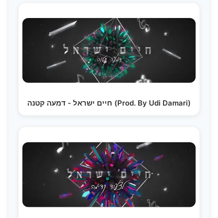
חיים ישראל - דמעה קטנה (Prod. By Udi Damari)