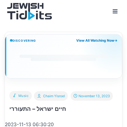
Skip
to
content
View All Watching Now
→
DISCOVERING
Music
Chaim Yisroel
November 13, 2023
חיים ישראל – התעוררי
2023-11-13 06:30:20