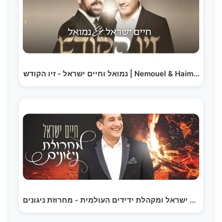
נמואל וחיים ישראל - זיו הקודש | Nemouel & Haim…
חיים ישראל ומקהלת ידידים העולמית - מחרוזת ניגונים