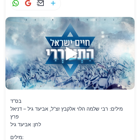
W
G
E
S
h
m
m
h
at
ai
ai
ar
s
l
l
e
A
p
p
בס”ד
מילים: רבי שלמה הלוי אלקבץ זצ”ל, אביעד גיל – דניאל
פרץ
לחן: אביעד גיל
מילים: