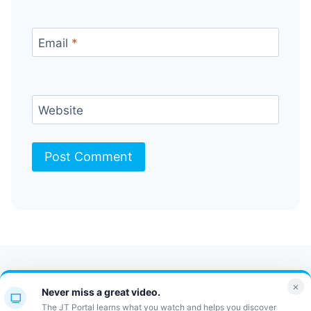
Email
*
Website
Contact Us
FAQ
Bulletin
×
Never miss a great video.
JT Portal
The JT Portal learns what you watch and helps you discover