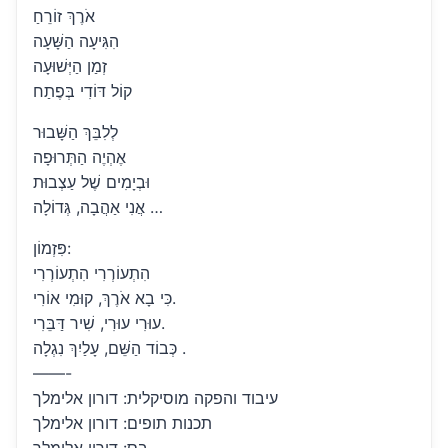
אֹרֶךְ זוֹרֵחַ
הִגִּיעָה הַשָּׁעָה
זְמַן הַיְּשׁוּעָה
קוֹל דּוֹדִי בְּפֶתַח
לְלִבֵּךְ הַשָּׁבוּר
אֶהְיֶה הַתְּרוּפָה
וּבְיָמִים שֶׁל עַצְבוּת
אֲנִי אַהֲבָה, גְּדוֹלָה …
פִּזְמוֹן:
הִתְעוֹרְרִי הִתְעוֹרְרִי
כִּי בָא אֹרֶךְ, קוּמִי אוֹרִי.
עוּרִי עוּרִי, שִׁיר דַּבֵּרִי.
כְּבוֹד הַשֵּׁם, עָלַיִךְ נִגְלָה .
——-
עיבוד והפקה מוסיקלית: דורון אלימלך
תכנות תופים: דורון אלימלך