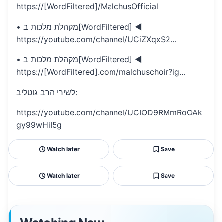
https://[WordFiltered]/MalchusOfficial
• מקהלת מלכות ב[WordFiltered] ◄
https://youtube.com/channel/UCiZXqxS2…
• מקהלת מלכות ב[WordFiltered] ◄
https://[WordFiltered].com/malchuschoir?ig…
לשירי הרב גוטליב:
https://youtube.com/channel/UCIOD9RMmRoOAk
gy99wHiI5g
Watch later
Save
Watch later
Save