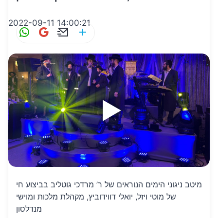
2022-09-11 14:00:21
W
G
E
S
h
m
m
h
at
ai
ai
ar
s
l
l
e
A
p
p
מיטב ניגוני הימים הנוראים של ר’ מרדכי גוטליב בביצוע חי
של מוטי ויזל, יואלי דווידוביץ, מקהלת מלכות ומוישי
מנדלסון