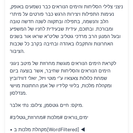
ניצני צלילי הסליחות והימים הנוראים כבר נשמעים באופק,
נעימות התפילות ויצירות הרגש כבר פורטים על מיתרי
הלב והנשמה, בתפילה ובתקווה לשנה חדשה טובה
ומבורכת. ובתוכם, עידית שבעידית לחניו של המשפיע
ובעל המנגן הרב מרדכי גוטליב שליט”א שראו אור בשנים
האחרונות והתקבלו באהדה ובחיבה בקרב כל שכבות
הציבור.
לקראת הימים הנוראים מוגשת מחרוזת של מיטב ניגוני
הימים הנוראים והסליחות שחיבר, אשר בוצעה ביום
שמחת כלולות צאצאיו ע”י מוטי ויזל, יואלי דווידוביץ
ומקהלת מלכות, בליווי קלידיו של אמן החתונות מוישי
מנדלסון.
מיקס: חיים גוטסמן, צילום: נתי אלבר.
#ימים_נוראים #מלכות #מחרוזת_גוטליב
• מקהלת מלכות ב[WordFiltered] ◄