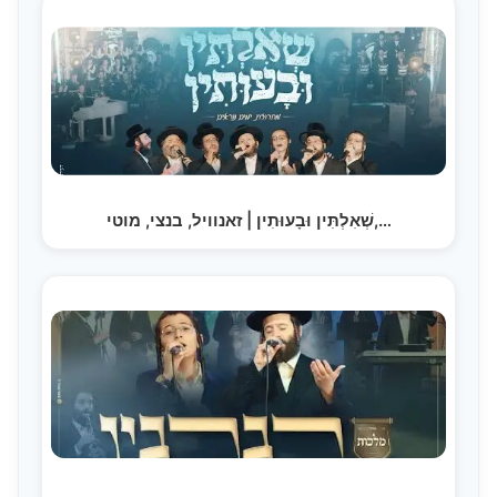
שְׁאִלְתִּין וּבָעוּתִין | זאנוויל, בנצי, מוטי,…