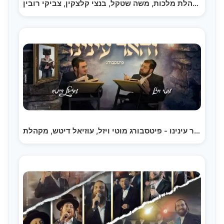
מקהלת מלכות, משה שטקל, בנצי קלצקין, צביקי רובין -…
והאר עינינו - פיטסבורג מוטי ויזל, עוזיאל דיטש, מקהלת…