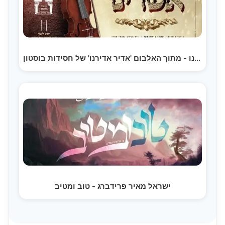
אשרינו - מתוך האלבום 'אדיר אדירנו' של חסידות בוסטון…
ישראל מאיר פרידברג - טוב ומטיב