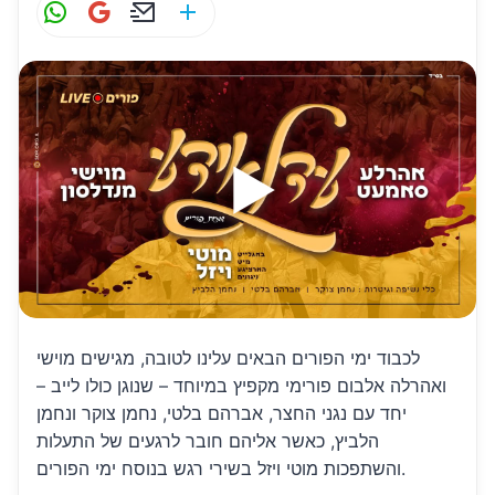
W
G
E
S
h
m
m
h
at
ai
ai
ar
s
l
l
e
A
p
p
לכבוד ימי הפורים הבאים עלינו לטובה, מגישים מוישי
ואהרלה אלבום פורימי מקפיץ במיוחד – שנוגן כולו לייב –
יחד עם נגני החצר, אברהם בלטי, נחמן צוקר ונחמן
הלביץ, כאשר אליהם חובר לרגעים של התעלות
והשתפכות מוטי ויזל בשירי רגש בנוסח ימי הפורים.