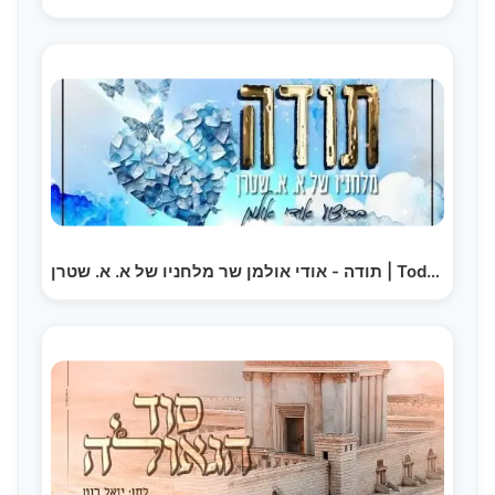
תודה - אודי אולמן שר מלחניו של א. א. שטרן | Toda -…