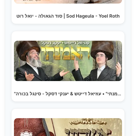
סוד הגאולה - יואל רוט | Sod Hageula - Yoel Roth
"האמנתי" • עוזיאל דייטש & יענקי דסקל - סינגל בכורה |…