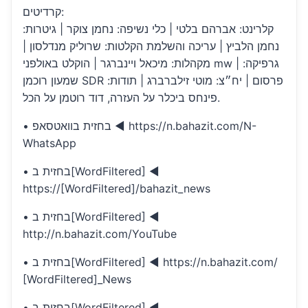
קרדיטים:
קלרינט: אברהם בלטי | כלי נשיפה: נחמן צוקר | גיטרות:
נחמן הלביץ | עריכה והשלמת הקלטות: שרוליק מנדלסון |
מקהלות: מיכאל ויינברגר | הוקלט באולפני mw | גרפיקה:
שמעון רוכמן SDR פרסום | יח״צ: מוטי זילברברג | תודות:
פינחס ביכלר על העזרה, דוד רוטמן על הכל.
• בחזית בוואטסאפ ◄ https://n.bahazit.com/N-
WhatsApp
• בחזית ב[WordFiltered] ◄
https://[WordFiltered]/bahazit_news
• בחזית ב[WordFiltered] ◄
http://n.bahazit.com/YouTube
• בחזית ב[WordFiltered] ◄ https://n.bahazit.com/
[WordFiltered]_News
• בחזית ב[WordFiltered] ◄