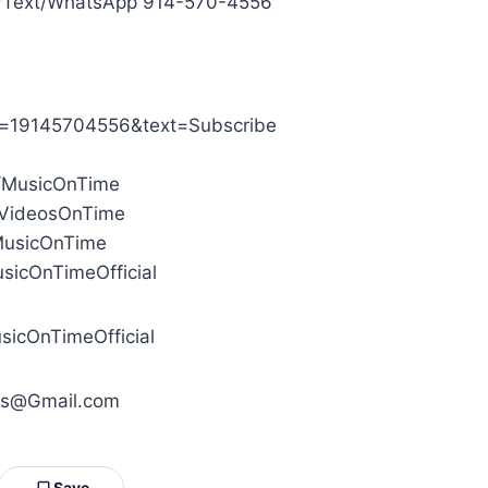
all/Text/WhatsApp 914-570-4556
ne=19145704556&text=Subscribe
d]/MusicOnTime
]/VideosOnTime
/MusicOnTime
usicOnTimeOfficial
sicOnTimeOfficial
ns@Gmail.com
Save