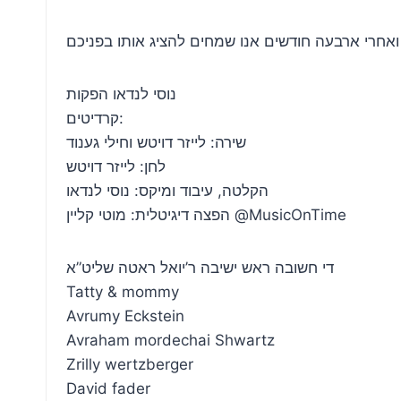
נוסי לנדאו הפקות
קרדיטים:
שירה: לייזר דויטש וחילי גענוד
לחן: לייזר דויטש
הקלטה, עיבוד ומיקס: נוסי לנדאו
הפצה דיגיטלית: מוטי קליין @MusicOnTime
די חשובה ראש ישיבה ר’יואל ראטה שליט”א
Tatty & mommy
Avrumy Eckstein
Avraham mordechai Shwartz
Zrilly wertzberger
David fader