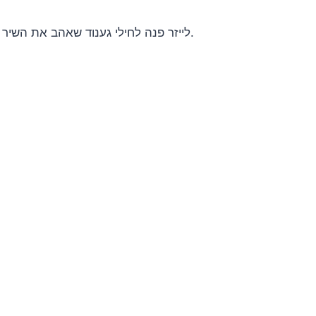
לייזר פנה לחילי גענוד שאהב את השיר ואחרי ארבעה חודשים אנו שמחים להציג אותו בפניכם.