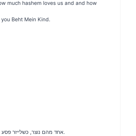
t how much hashem loves us and and how
o you Beht Mein Kind.
אחד מהם נוצר, כשלייזר פסע ברחוב בבורו פארק כשהוא מקשיב לשיעור על כיצד השם אוהב אותנו וממתין לתפילותינו. ברגע זה “בעט מיין קיינד” נולד.