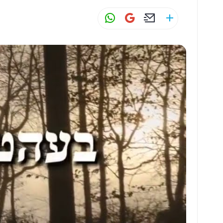
W
G
E
S
h
m
m
h
at
ai
ai
ar
s
l
l
e
A
p
p