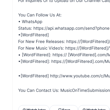
For Inquiries Or to Upload on Our Channel C
You Can Follow Us At:
• WhatsApp
Status: https://api.whatsapp.com/send?pho
•[WordFiltered]
For New Free Releases: https://[WordFiltere
For New Music Video’s: https://[WordFiltered
• [WordFiltered]: https:// [WordFiltered].com
•[WordFiltered]: https://[WordFiltered].com/M
•[WordFiltered] http://www.youtube.com/c/Mu
You Can Contact Us: MusicOnTimeSubmissio
Watch later
Save
Watch later