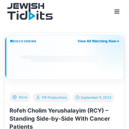
Skip
to
content
View All Watching Now
→
DISCOVERING
More
PR Productions
September 9, 2023
Rofeh Cholim Yerushalayim (RCY) –
Standing Side-by-Side With Cancer
Patients