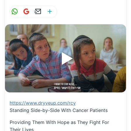
W
G
E
S
h
m
m
h
at
ai
ai
ar
s
l
l
e
A
p
p
https://www.dryveup.com/rcy
Standing Side-by-Side With Cancer Patients
Providing Them With Hope as They Fight For
Their Lives