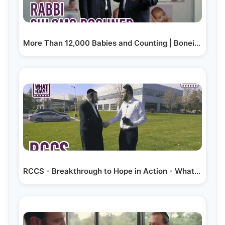
More Than 12,000 Babies and Counting | Bonei Olam…
RCCS - Breakthrough to Hope in Action - Whataday Ep.…